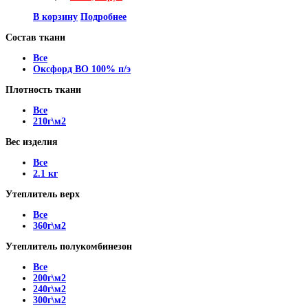
В корзину
Подробнее
Состав ткани
Все
Оксфорд ВО 100% п/э
Плотность ткани
Все
210г\м2
Вес изделия
Все
2.1 кг
Утеплитель верх
Все
360г\м2
Утеплитель полукомбинезон
Все
200г\м2
240г\м2
300г\м2