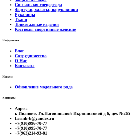
Сигнальная спецодежда
Фартуки, халаты, нарукавники
Рукавицы
Ткани
Трикотажные изделия
Костюмы спортивные женские
Информация
Блог
Сотрудничество
О Нас
Контакты
Новости
Обновление модельного ряда
Контакты
Адрес:
г. Иваново, Ул.Наговицыной-Икрянистовой д 6, цех №265
Lernik-b@yandex.ru
+7(910)996-70-77
+7(910)995-70-77
+7(963)214-93-81