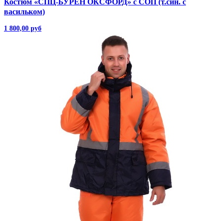
Костюм «СПЦ-БУРЕН ОКСФОРД» с СОП (т.син. с
васильком)
1 800,00 руб