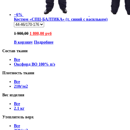
−6%
Костюм «СПЦ-БАЛТИКА» (т. синий с васильком)
1 900,00
1 800,00 руб
В корзину
Подробнее
Состав ткани
Все
Оксфорд ВО 100% п/э
Плотность ткани
Все
210г\м2
Вес изделия
Все
2.1 кг
Утеплитель верх
Все