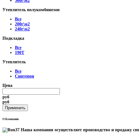
360г\м2
Утеплитель полукомбинезон
Все
200г\м2
240г\м2
Подкладка
Все
190Т
Утеплитель
Все
Синтепон
Цена
руб
руб
О Компании
Наша компания осуществляет производство и продажу спе